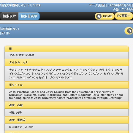
城西大学機関リポジトリJURA
データ更新日：2026年08月04日
件数：7,464件
PC画面へ
検索表示
検索非表示
HOME
詳細情報 No.1
(全1件)
ID
JOS-2433541X-0802
タイトル：カナ
ナカジマ クマキチ ナカムラ ハルジ ノグチ エンタロウ ノ キョウイクカン カラ ミタ ジョウサ
イジツムガッコウ ト ジョウサイガクエン ジョウサイダイガク ノ ケンガク ノ セイシン ガクモ
ン ニ ヨル ニンゲンケイセイ オ カンガエル タメニ
別タイトル
Josai Practical School and Josai Gakuen from the educational perspectives of
Kumakichi Nakajima, Haruji Nakamura, and Entaro Noguchi: For a later study on the
founding spirit of Josai University named “Character Formation through Learning”
著者：名前
村越, 純子
著者：別形式
Murakoshi, Junko