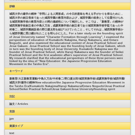
抄録
城西大学の建学の精神「学問による人間形成」の今日的意味を考える手がかりを得るために，
城西大学の創立母体であった城西学園の教育内容および，城西学園の前身として位置付けられ
る城西実務学校の教育内容との間の連続性について検討した。そこでは，「新教育」の精神が
城西実務学校創立者の中島久万吉，成蹊実務学校の創立者であり城西実務学校学監であった中
村春二，城西学園創設者の野口援太郎を結びつけていたこと，そしてそれは，城西実務学校か
ら城西学園に受け継がれたことを明らかにした。For a later study on the founding spirit
of Josai University named “Character Formation through Learning”, I examined the
perspectives of education of Kumakichi Nakajima, Haruji Nakamura, and Entaro
Noguchi, and also examined the educational content of Josai Practical School and
Josai Gakuen. Josai Practical School was the founding body of Josai Gakuen, which
in turn was the founding body of Josai University. Kumakichi Nakajima was the
founder of Josai Practical School, while Haruji Nakamura was the founder of Seikei
Practical School and the first academic affairs supervisor of Josai Practical School.
My research clarified that the educational perspectives of these three persons were
linked by the idea of “New Education: the Japanese Progressive Education
Movement in the Taisho Era”.
キーワード
新教育/
大正新教育運動/
中島久万吉/
中村春二/
野口援太郎/
城西実務学校/
成蹊実務学校/
城西学園/
城西大学/
建学の精神/
New education/
the Japanese Progressive Education Movement in
the Taisho Era/
Kumakichi Nakajima/
Haruji Nakamura/
Entaro Noguchi/
Josai Practical
School/
Seikei Practical School/
Josai Gakuen/
Josai University/
founding spirit
注記
論文 / Articles
言語
jpn
資源タイプ
text