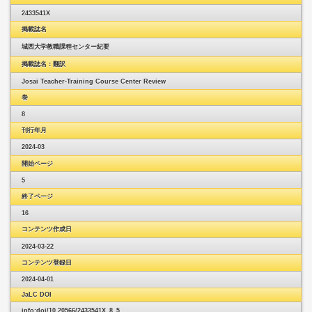
2433541X
掲載誌名
城西大学教職課程センター紀要
掲載誌名：翻訳
Josai Teacher-Training Course Center Review
巻
8
刊行年月
2024-03
開始ページ
5
終了ページ
16
コンテンツ作成日
2024-03-22
コンテンツ登録日
2024-04-01
JaLC DOI
info:doi/10.20566/2433541X_8_5