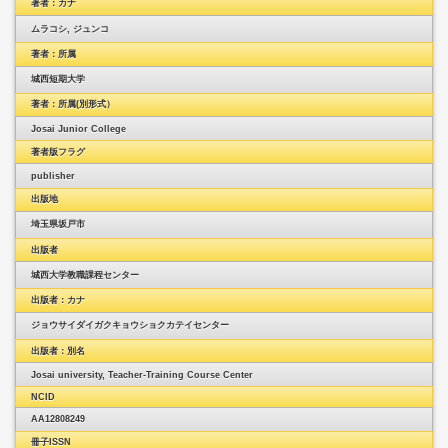
著者：カナ
ムラコシ, ジュンコ
著者：所属
城西短期大学
著者：所属(別形式）
Josai Junior College
著者版フラグ
publisher
出版地
埼玉県坂戸市
出版者
城西大学教職課程センター
出版者：カナ
ジョウサイダイガクキョウショクカテイセンター
出版者：別名
Josai university, Teacher-Training Course Center
NCID
AA12808249
冊子ISSN