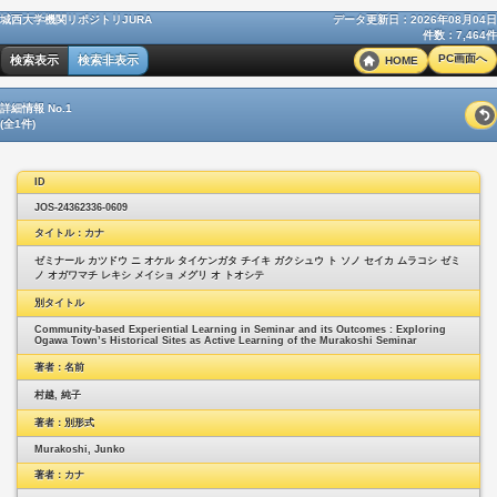
城西大学機関リポジトリJURA
データ更新日：2026年08月04日
件数：7,464件
PC画面へ
検索表示
検索非表示
HOME
詳細情報 No.1
(全1件)
ID
JOS-24362336-0609
タイトル：カナ
ゼミナール カツドウ ニ オケル タイケンガタ チイキ ガクシュウ ト ソノ セイカ ムラコシ ゼミ
ノ オガワマチ レキシ メイショ メグリ オ トオシテ
別タイトル
Community-based Experiential Learning in Seminar and its Outcomes : Exploring
Ogawa Town’s Historical Sites as Active Learning of the Murakoshi Seminar
著者：名前
村越, 純子
著者：別形式
Murakoshi, Junko
著者：カナ