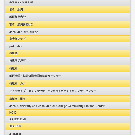
ムラコシ, ジュンコ
著者：所属
城西短期大学
著者：所属(別形式）
Josai Junior College
著者版フラグ
publisher
出版地
埼玉県坂戸市
出版者
城西大学・城西短期大学地域連携センター
出版者：カナ
ジョウサイダイガクジョウサイタンキダイガクチイキレンケイセンター
出版者：別名
Josai University and Josai Junior College Community Liaison Center
NCID
AA12916128
冊子ISSN
24362336