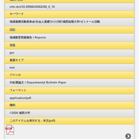
info:doi/10.20566/24362336_6_74
キーワード
地域連携活動発表会/
社会人基礎力/
小川町/
城西短期大学/
ゼミナール活動
注記
地域教育実践報告 / Reports
言語
jpn
資源タイプ
text
ジャンル
03紀要論文 / Departmental Bulletin Paper
フォーマット
application/pdf
権利
©2026 城西大学
このアイテムを表示する：本文(pdf)