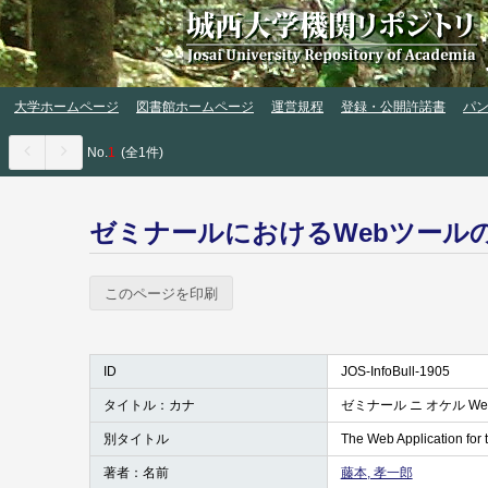
大学ホームページ
図書館ホームページ
運営規程
登録・公開許諾書
パ
No.
1
(全1件)
ゼミナールにおけるWebツール
このページを印刷
ID
JOS-InfoBull-1905
タイトル：カナ
ゼミナール ニ オケル We
別タイトル
The Web Application for 
著者：名前
藤本, 孝一郎