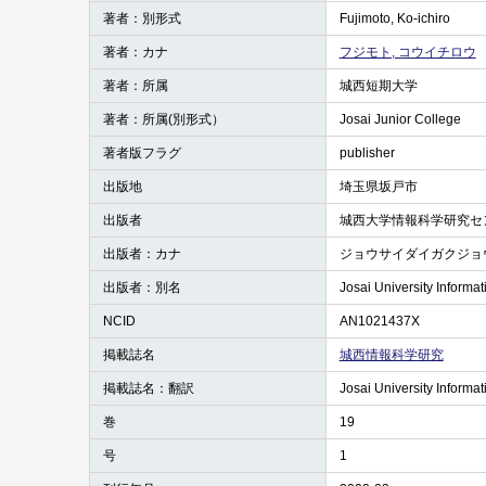
著者：別形式
Fujimoto, Ko-ichiro
著者：カナ
フジモト, コウイチロウ
著者：所属
城西短期大学
著者：所属(別形式）
Josai Junior College
著者版フラグ
publisher
出版地
埼玉県坂戸市
出版者
城西大学情報科学研究セ
出版者：カナ
ジョウサイダイガクジョ
出版者：別名
Josai University Inform
NCID
AN1021437X
掲載誌名
城西情報科学研究
掲載誌名：翻訳
Josai University Inform
巻
19
号
1