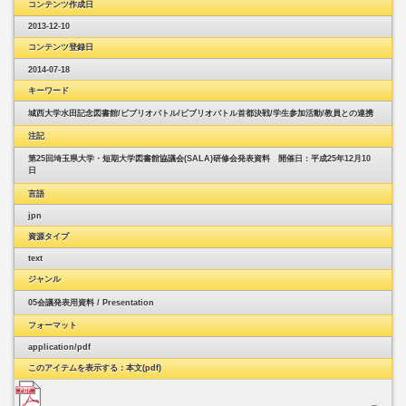
コンテンツ作成日
2013-12-10
コンテンツ登録日
2014-07-18
キーワード
城西大学水田記念図書館/
ビブリオバトル/
ビブリオバトル首都決戦/
学生参加活動/
教員との連携
注記
第25回埼玉県大学・短期大学図書館協議会(SALA)研修会発表資料 開催日：平成25年12月10
日
言語
jpn
資源タイプ
text
ジャンル
05会議発表用資料 / Presentation
フォーマット
application/pdf
このアイテムを表示する：本文(pdf)