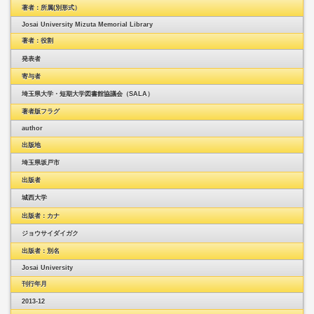
著者：所属(別形式）
Josai University Mizuta Memorial Library
著者：役割
発表者
寄与者
埼玉県大学・短期大学図書館協議会（SALA）
著者版フラグ
author
出版地
埼玉県坂戸市
出版者
城西大学
出版者：カナ
ジョウサイダイガク
出版者：別名
Josai University
刊行年月
2013-12