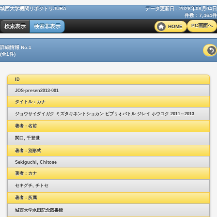
城西大学機関リポジトリJURA
データ更新日：2026年08月04日
件数：7,464件
PC画面へ
検索表示
検索非表示
HOME
詳細情報 No.1
(全1件)
ID
JOS-presen2013-001
タイトル：カナ
ジョウサイダイガク ミズタキネントショカン ビブリオバトル ジレイ ホウコク 2011～2013
著者：名前
関口, 千登世
著者：別形式
Sekiguchi, Chitose
著者：カナ
セキグチ, チトセ
著者：所属
城西大学水田記念図書館